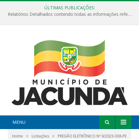
ÚLTIMAS PUBLICAÇÕES:
Relatórios Detalhados contendo todas as informações referentes a execução de recursos destinados ao fomento de projetos culturais no Município de Jacundá entre os anos de 2022 ao presente ano de 2026.
MENU
»
»
Home
Licitações
PREGÃO ELETRÔNICO Nº 9/2023-038-PE