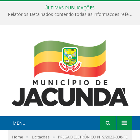
ÚLTIMAS PUBLICAÇÕES:
Relatórios Detalhados contendo todas as informações referentes a execução de recursos destinados ao fomento de projetos culturais no Município de Jacundá entre os anos de 2022 ao presente ano de 2026.
MENU
»
»
Home
Licitações
PREGÃO ELETRÔNICO Nº 9/2023-038-PE