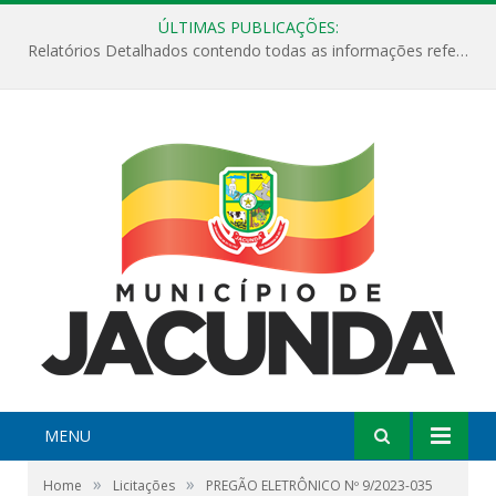
ÚLTIMAS PUBLICAÇÕES:
Relatórios Detalhados contendo todas as informações referentes a execução de recursos destinados ao fomento de projetos culturais no Município de Jacundá entre os anos de 2022 ao presente ano de 2026.
MENU
»
»
Home
Licitações
PREGÃO ELETRÔNICO Nº 9/2023-035