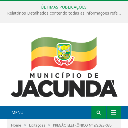
ÚLTIMAS PUBLICAÇÕES:
Relatórios Detalhados contendo todas as informações referentes a execução de recursos destinados ao fomento de projetos culturais no Município de Jacundá entre os anos de 2022 ao presente ano de 2026.
MENU
»
»
Home
Licitações
PREGÃO ELETRÔNICO Nº 9/2023-035