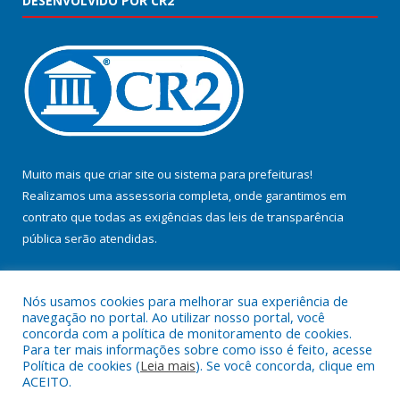
DESENVOLVIDO POR CR2
Muito mais que
criar site
ou
sistema para prefeituras
!
Realizamos uma
assessoria
completa, onde garantimos em
contrato que todas as exigências das
leis de transparência
pública
serão atendidas.
Conheça o
PNTP
e o
Radar da Transparência Pública
Nós usamos cookies para melhorar sua experiência de
navegação no portal. Ao utilizar nosso portal, você
concorda com a política de monitoramento de cookies.
Para ter mais informações sobre como isso é feito, acesse
Política de cookies (
Leia mais
). Se você concorda, clique em
Todos os direitos reservados a Prefeitura Municipal de Jacundá.
ACEITO.