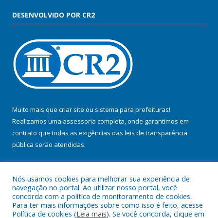
DESENVOLVIDO POR CR2
Muito mais que
criar site
ou
sistema para prefeituras
!
Realizamos uma
assessoria
completa, onde garantimos em
contrato que todas as exigências das
leis de transparência
pública
serão atendidas.
Conheça o
PNTP
e o
Radar da Transparência Pública
Nós usamos cookies para melhorar sua experiência de
navegação no portal. Ao utilizar nosso portal, você
concorda com a política de monitoramento de cookies.
Para ter mais informações sobre como isso é feito, acesse
Política de cookies (
Leia mais
). Se você concorda, clique em
Todos os direitos reservados a Prefeitura Municipal de Jacundá.