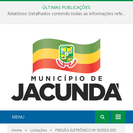
ÚLTIMAS PUBLICAÇÕES:
Relatórios Detalhados contendo todas as informações referentes a execução de recursos destinados ao fomento de projetos culturais no Município de Jacundá entre os anos de 2022 ao presente ano de 2026.
MENU
»
»
Home
Licitações
PREGÃO ELETRÔNICO Nº 9/2023-035