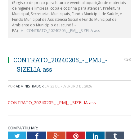
(Registro de preço para futura e eventual aquisição de materiais
de higiene e limpeza, copa e cozinha para atender, Prefeitura
Municipal, Secretarias Municipais, Fundo Municipal de Saúde, e
Fundo Municipal de Assistência Social e Fundo Municipal de
Ambiente do Município de Jacundá –
»
PA)
CONTRATO_20240205_-_PMJ_-_SIZELIA ass
CONTRATO_20240205_-_PMJ_-
0
_SIZELIA ass
POR
ADMINISTRADOR
EM
23 DE FEVEREIRO DE 2026
CONTRATO_20240205_-_PMJ_-_SIZELIA ass
COMPARTILHAR:
Twitter
Facebook
Google+
Pinterest
LinkedIn
Tumblr