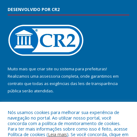
DESENVOLVIDO POR CR2
Muito mais que
criar site
ou
sistema para prefeituras
!
Realizamos uma
assessoria
completa, onde garantimos em
contrato que todas as exigências das
leis de transparência
pública
serão atendidas.
Conheça o
PNTP
e o
Radar da Transparência Pública
Nós usamos cookies para melhorar sua experiência de
navegação no portal. Ao utilizar nosso portal, você
concorda com a política de monitoramento de cookies.
Para ter mais informações sobre como isso é feito, acesse
Política de cookies (
Leia mais
). Se você concorda, clique em
Todos os direitos reservados a Prefeitura Municipal de Jacundá.