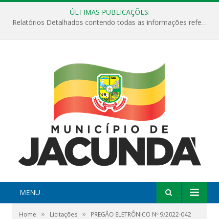
ÚLTIMAS PUBLICAÇÕES:
Relatórios Detalhados contendo todas as informações referentes a execução de recursos destinados ao fomento de projetos culturais no Município de Jacundá entre os anos de 2022 ao presente ano de 2026.
MENU
»
»
Home
Licitações
PREGÃO ELETRÔNICO Nº 9/2022-042