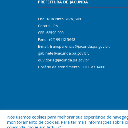
PREFEITURA DE JACUNDÁ
End.: Rua Pinto Silva, S/N
Centro – PA
CEP: 68590-000
Fone: (94) 99112-5648
E-mail: transparencia@jacunda.pa.gov.br,
gabinete@jacunda.pa.gov.br,
ouvidoria@jacunda.pa.gov.br
Horário de atendimento: 08:00 às 14:00
Nós usamos cookies para melhorar sua experiência de navegação
Todos os direitos reservados a Prefeitura Municipa
monitoramento de cookies. Para ter mais informações sobre como
concorda, clique em ACEITO.