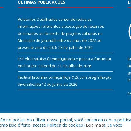
ÚLTIMAS PUBLICAÇÕES
D
Relatórios Detalhados contendo todas as
informações referentes a execução de recursos
destinados ao fomento de projetos culturais no
Município de Jacundá entre os anos de 2022 ao
presente ano de 2026.
23 de julho de 2026
ESF Alto Paraíso é reinaugurada e passa a funcionar
M
em horário estendido
21 de julho de 2026
R
g
Festival Jacunina começa hoje (12), com programação
l
diversificada
12 de junho de 2026
C
 no portal. Ao utilizar nosso portal, você concorda com a polític
l de Jacundá.
Mapa do Si
 isso é feito, acesse Política de cookies (
Leia mais
). Se você