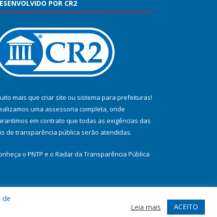
ESENVOLVIDO POR CR2
uito mais que
criar site
ou
sistema para prefeituras
!
ealizamos uma
assessoria
completa, onde
arantimos em contrato que todas as exigências das
eis de transparência pública
serão atendidas.
onheça o
PNTP
e o
Radar da Transparência Pública
a de
te
Acessar Área Administrativa
Acessar Webmail
ACEITO
Leia mais