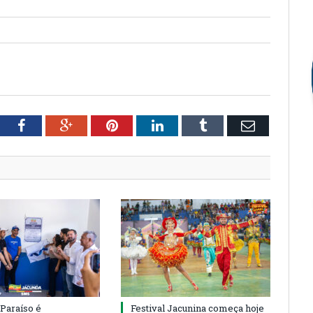
tter
Facebook
Google+
Pinterest
LinkedIn
Tumblr
Email
 Paraíso é
Festival Jacunina começa hoje