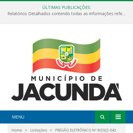
ÚLTIMAS PUBLICAÇÕES:
Relatórios Detalhados contendo todas as informações referentes a execução de recursos destinados ao fomento de projetos culturais no Município de Jacundá entre os anos de 2022 ao presente ano de 2026.
MENU
»
»
Home
Licitações
PREGÃO ELETRÔNICO Nº 9/2022-042