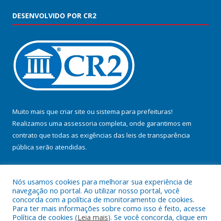
DESENVOLVIDO POR CR2
Muito mais que
criar site
ou
sistema para prefeituras
!
Realizamos uma
assessoria
completa, onde garantimos em
contrato que todas as exigências das
leis de transparência
pública
serão atendidas.
Conheça o
PNTP
e o
Radar da Transparência Pública
Nós usamos cookies para melhorar sua experiência de
navegação no portal. Ao utilizar nosso portal, você
concorda com a política de monitoramento de cookies.
Para ter mais informações sobre como isso é feito, acesse
Política de cookies (
Leia mais
). Se você concorda, clique em
Todos os direitos reservados a Prefeitura Municipal de Jacundá.