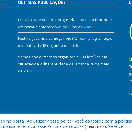
ÚLTIMAS PUBLICAÇÕES
D
ESF Alto Paraíso é reinaugurada e passa a funcionar
em horário estendido
21 de julho de 2026
Festival Jacunina começa hoje (12), com programação
diversificada
12 de junho de 2026
Semas doa alimentos orgânicos a 100 famílias em
M
situação de vulnerabilidade de Jacundá
26 de maio
R
de 2026
g
l
C
 no portal. Ao utilizar nosso portal, você concorda com a polític
l de Jacundá.
Mapa do Si
 isso é feito, acesse Política de cookies (
Leia mais
). Se você