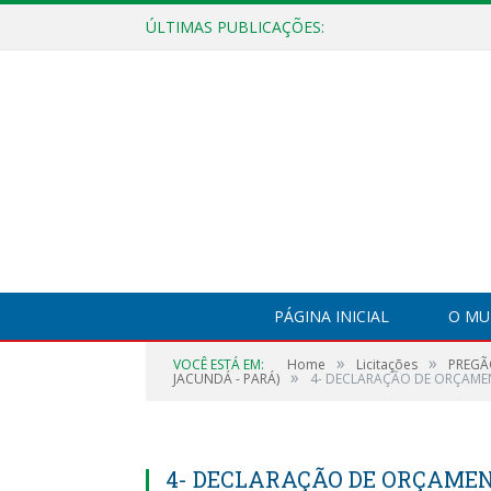
ÚLTIMAS PUBLICAÇÕES:
Festival Jacuni
PÁGINA INICIAL
O MU
»
»
VOCÊ ESTÁ EM:
Home
Licitações
PREGÃ
»
JACUNDÁ - PARÁ)
4- DECLARAÇÃO DE ORÇAME
4- DECLARAÇÃO DE ORÇAMEN