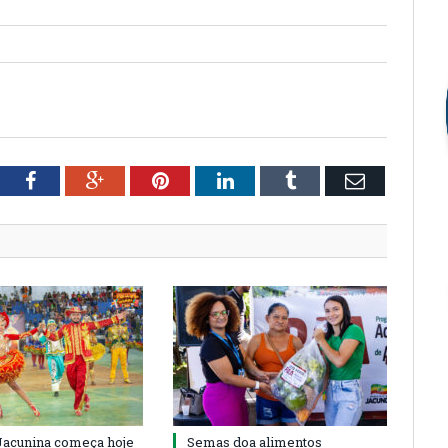
tter
Facebook
Google+
Pinterest
LinkedIn
Tumblr
Email
 Jacunina começa hoje
Semas doa alimentos