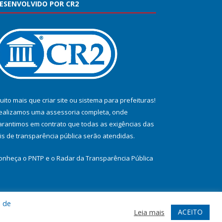
ESENVOLVIDO POR CR2
uito mais que
criar site
ou
sistema para prefeituras
!
ealizamos uma
assessoria
completa, onde
arantimos em contrato que todas as exigências das
eis de transparência pública
serão atendidas.
onheça o
PNTP
e o
Radar da Transparência Pública
a de
te
Acessar Área Administrativa
Acessar Webmail
ACEITO
Leia mais