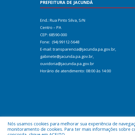
PREFEITURA DE JACUNDÁ
End.: Rua Pinto Silva, S/N
Centro – PA
CEP: 68590-000
Fone: (94) 99112-5648
E-mail: transparencia@jacunda.pa.gov.br,
gabinete@jacunda.pa.gov.br,
ouvidoria@jacunda.pa.gov.br
Horário de atendimento: 08:00 às 14:00
Nós usamos cookies para melhorar sua experiência de navegação
Todos os direitos reservados a Prefeitura Municipa
monitoramento de cookies. Para ter mais informações sobre como
concorda, clique em ACEITO.