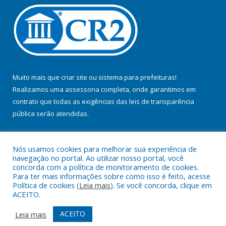
Muito mais que
criar site
ou
sistema para prefeituras
!
Realizamos uma
assessoria
completa, onde garantimos em
contrato que todas as exigências das
leis de transparência
pública
serão atendidas.
Conheça o
PNTP
e o
Radar da Transparência Pública
Nós usamos cookies para melhorar sua experiência de
navegação no portal. Ao utilizar nosso portal, você
concorda com a política de monitoramento de cookies.
Para ter mais informações sobre como isso é feito, acesse
Política de cookies (
Leia mais
). Se você concorda, clique em
Todos os direitos reservados a Prefeitura Municipal de Jacundá.
ACEITO.
Mapa do Site
Acessar Área Administrativa
ACEITO
Leia mais
Acessar Webmail