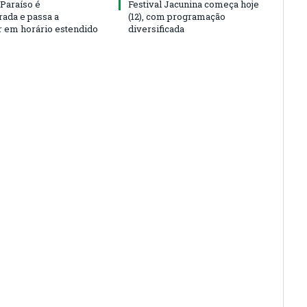
 Paraíso é
Festival Jacunina começa hoje
rada e passa a
(12), com programação
r em horário estendido
diversificada