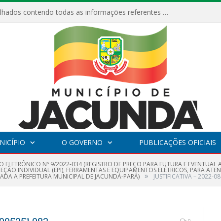
Relatórios Detalhados contendo todas as informações referentes a execução de recursos destinados ao fomento de projetos culturais no Município de Jacundá entre os anos de 2022 ao presente ano de 2026.
NICÍPIO
O GOVERNO
PUBLICAÇÕES OFICIAIS
O ELETRÔNICO Nº 9/2022-034 (REGISTRO DE PREÇO PARA FUTURA E EVENTUAL
ÇÃO INDIVIDUAL (EPI), FERRAMENTAS E EQUIPAMENTOS ELÉTRICOS, PARA ATEN
»
ADA A PREFEITURA MUNICIPAL DE JACUNDÁ-PARÁ)
JUSTIFICATIVA – 2022-0
0