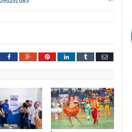
095251.083
tter
Facebook
Google+
Pinterest
LinkedIn
Tumblr
Email