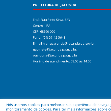
PREFEITURA DE JACUNDÁ
End.: Rua Pinto Silva, S/N
Centro – PA
CEP: 68590-000
Fone: (94) 99112-5648
E-mail: transparencia@jacunda.pa.gov.br,
gabinete@jacunda.pa.gov.br,
ouvidoria@jacunda.pa.gov.br
Horário de atendimento: 08:00 às 14:00
Nós usamos cookies para melhorar sua experiência de navegação
Todos os direitos reservados a Prefeitura Municipa
monitoramento de cookies. Para ter mais informações sobre como