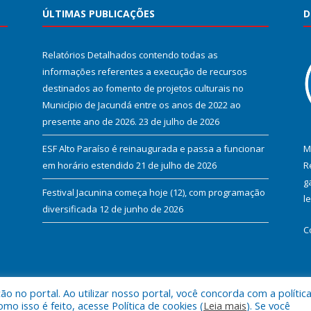
ÚLTIMAS PUBLICAÇÕES
D
Relatórios Detalhados contendo todas as
informações referentes a execução de recursos
destinados ao fomento de projetos culturais no
Município de Jacundá entre os anos de 2022 ao
presente ano de 2026.
23 de julho de 2026
ESF Alto Paraíso é reinaugurada e passa a funcionar
M
em horário estendido
21 de julho de 2026
R
g
Festival Jacunina começa hoje (12), com programação
l
diversificada
12 de junho de 2026
C
 no portal. Ao utilizar nosso portal, você concorda com a polític
l de Jacundá.
Mapa do Si
 isso é feito, acesse Política de cookies (
Leia mais
). Se você