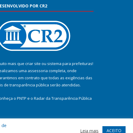
ESENVOLVIDO POR CR2
uito mais que
criar site
ou
sistema para prefeituras
!
ealizamos uma
assessoria
completa, onde
arantimos em contrato que todas as exigências das
eis de transparência pública
serão atendidas.
onheça o
PNTP
e o
Radar da Transparência Pública
a de
te
Acessar Área Administrativa
Acessar Webmail
ACEITO
Leia mais