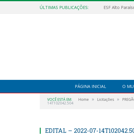
ÚLTIMAS PUBLICAÇÕES:
PÁGINA INICIAL
O MU
»
»
VOCÊ ESTÁ EM:
Home
Licitações
PREGÃ
14T102042.504
EDITAL – 2022-07-14T102042.5