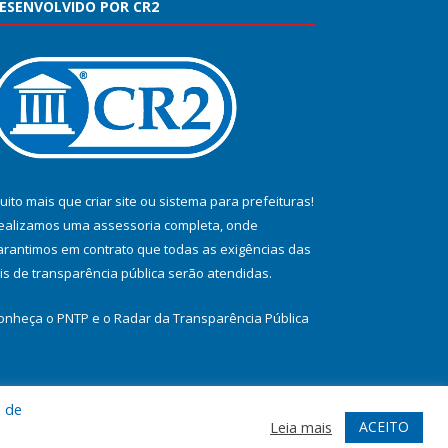
ESENVOLVIDO POR CR2
uito mais que
criar site
ou
sistema para prefeituras
!
ealizamos uma
assessoria
completa, onde
arantimos em contrato que todas as exigências das
eis de transparência pública
serão atendidas.
onheça o
PNTP
e o
Radar da Transparência Pública
a de
te
Acessar Área Administrativa
Acessar Webmail
ACEITO
Leia mais