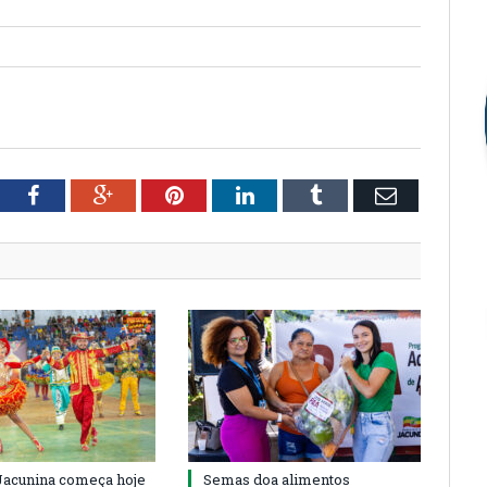
tter
Facebook
Google+
Pinterest
LinkedIn
Tumblr
Email
 Jacunina começa hoje
Semas doa alimentos