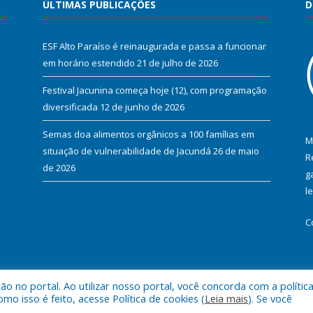
ÚLTIMAS PUBLICAÇÕES
D
ESF Alto Paraíso é reinaugurada e passa a funcionar
em horário estendido
21 de julho de 2026
Festival Jacunina começa hoje (12), com programação
diversificada
12 de junho de 2026
Semas doa alimentos orgânicos a 100 famílias em
M
situação de vulnerabilidade de Jacundá
26 de maio
R
de 2026
g
l
C
 no portal. Ao utilizar nosso portal, você concorda com a polític
l de Jacundá.
Mapa do Si
 isso é feito, acesse Política de cookies (
Leia mais
). Se você