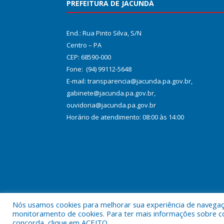
PREFEITURA DE JACUNDÁ
End.: Rua Pinto Silva, S/N
Centro – PA
CEP: 68590-000
Fone: (94) 99112-5648
E-mail: transparencia@jacunda.pa.gov.br,
gabinete@jacunda.pa.gov.br,
ouvidoria@jacunda.pa.gov.br
Horário de atendimento: 08:00 às 14:00
Nós usamos cookies para melhorar sua experiência de navegação
Todos os direitos reservados a Prefeitura Municipa
monitoramento de cookies. Para ter mais informações sobre como
concorda, clique em ACEITO.