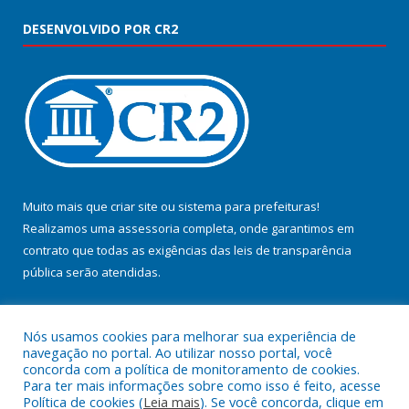
DESENVOLVIDO POR CR2
Muito mais que
criar site
ou
sistema para prefeituras
!
Realizamos uma
assessoria
completa, onde garantimos em
contrato que todas as exigências das
leis de transparência
pública
serão atendidas.
Conheça o
PNTP
e o
Radar da Transparência Pública
Nós usamos cookies para melhorar sua experiência de
navegação no portal. Ao utilizar nosso portal, você
concorda com a política de monitoramento de cookies.
Para ter mais informações sobre como isso é feito, acesse
Política de cookies (
Leia mais
). Se você concorda, clique em
Todos os direitos reservados a Prefeitura Municipal de Jacundá.