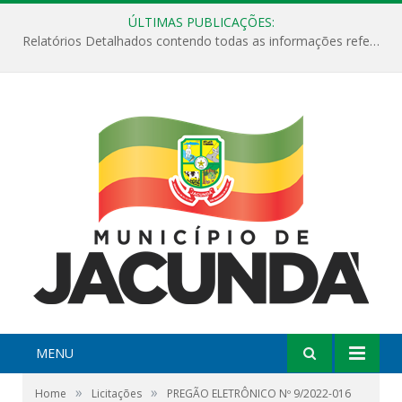
ÚLTIMAS PUBLICAÇÕES:
Relatórios Detalhados contendo todas as informações referentes a execução de recursos destinados ao fomento de projetos culturais no Município de Jacundá entre os anos de 2022 ao presente ano de 2026.
MENU
»
»
Home
Licitações
PREGÃO ELETRÔNICO Nº 9/2022-016