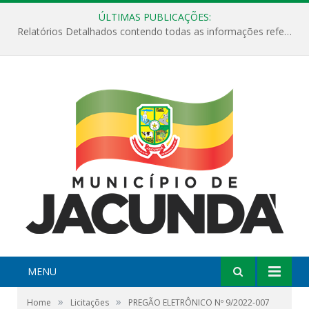
ÚLTIMAS PUBLICAÇÕES:
Relatórios Detalhados contendo todas as informações referentes a execução de recursos destinados ao fomento de projetos culturais no Município de Jacundá entre os anos de 2022 ao presente ano de 2026.
MENU
»
»
Home
Licitações
PREGÃO ELETRÔNICO Nº 9/2022-007