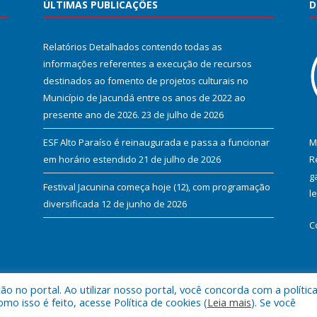
ÚLTIMAS PUBLICAÇÕES
D
Relatórios Detalhados contendo todas as
informações referentes a execução de recursos
destinados ao fomento de projetos culturais no
Município de Jacundá entre os anos de 2022 ao
presente ano de 2026.
23 de julho de 2026
ESF Alto Paraíso é reinaugurada e passa a funcionar
M
em horário estendido
21 de julho de 2026
R
g
Festival Jacunina começa hoje (12), com programação
l
diversificada
12 de junho de 2026
C
 no portal. Ao utilizar nosso portal, você concorda com a polític
l de Jacundá.
Mapa do Si
 isso é feito, acesse Política de cookies (
Leia mais
). Se você