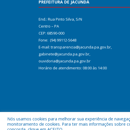
PREFEITURA DE JACUNDÁ
End.: Rua Pinto Silva, S/N
Centro – PA
CEP: 68590-000
Fone: (94) 99112-5648
E-mail: transparencia@jacunda.pa.gov.br,
gabinete@jacunda.pa.gov.br,
ouvidoria@jacunda.pa.gov.br
Horário de atendimento: 08:00 às 14:00
Nós usamos cookies para melhorar sua experiência de navegação
Todos os direitos reservados a Prefeitura Municipa
monitoramento de cookies. Para ter mais informações sobre como
concorda, clique em ACEITO.