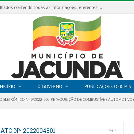
Relatórios Detalhados contendo todas as informações referentes a execução de recursos destinados ao fomento de projetos culturais no Município de Jacundá entre os anos de 2022 ao presente ano de 2026.
NICÍPIO
O GOVERNO
PUBLICAÇÕES OFICIAIS
O ELETRÔNICO Nº 9/2022-005-PE (AQUISIÇÃO DE COMBUSTÍVEIS AUTOMOTIVOS
ATO Nº 2022004801
0