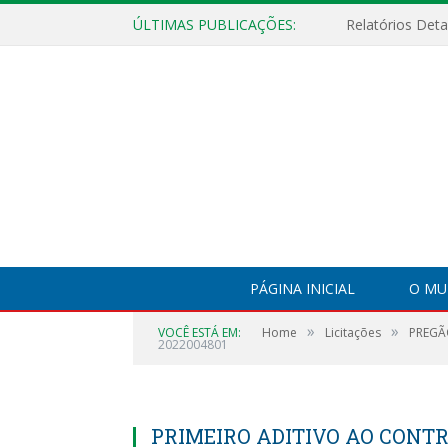
ÚLTIMAS PUBLICAÇÕES:
PÁGINA INICIAL
O MU
»
»
VOCÊ ESTÁ EM:
Home
Licitações
PREGÃ
2022004801
PRIMEIRO ADITIVO AO CONTR