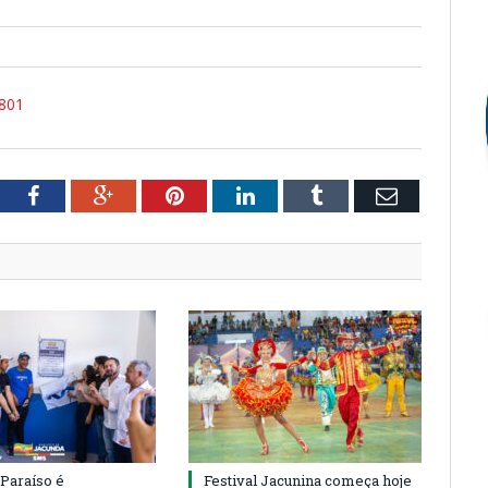
801
tter
Facebook
Google+
Pinterest
LinkedIn
Tumblr
Email
 Paraíso é
Festival Jacunina começa hoje