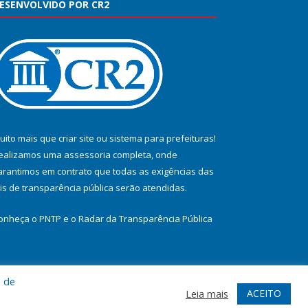
ESENVOLVIDO POR CR2
uito mais que
criar site
ou
sistema para prefeituras
!
ealizamos uma
assessoria
completa, onde
arantimos em contrato que todas as exigências das
eis de transparência pública
serão atendidas.
onheça o
PNTP
e o
Radar da Transparência Pública
a de
te
Acessar Área Administrativa
Acessar Webmail
ACEITO
Leia mais