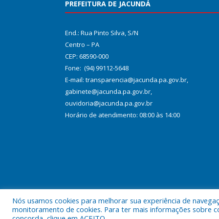
PREFEITURA DE JACUNDÁ
End.: Rua Pinto Silva, S/N
Centro – PA
CEP: 68590-000
Fone: (94) 99112-5648
E-mail: transparencia@jacunda.pa.gov.br,
gabinete@jacunda.pa.gov.br,
ouvidoria@jacunda.pa.gov.br
Horário de atendimento: 08:00 às 14:00
Nós usamos cookies para melhorar sua experiência de navegação
Todos os direitos reservados a Prefeitura Municipa
monitoramento de cookies. Para ter mais informações sobre como
concorda, clique em ACEITO.