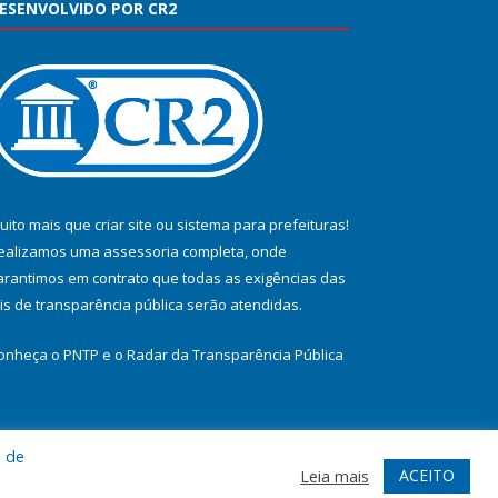
ESENVOLVIDO POR CR2
uito mais que
criar site
ou
sistema para prefeituras
!
ealizamos uma
assessoria
completa, onde
arantimos em contrato que todas as exigências das
eis de transparência pública
serão atendidas.
onheça o
PNTP
e o
Radar da Transparência Pública
a de
te
Acessar Área Administrativa
Acessar Webmail
ACEITO
Leia mais