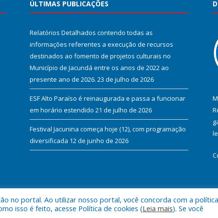
ÚLTIMAS PUBLICAÇÕES
D
Relatórios Detalhados contendo todas as
informações referentes a execução de recursos
destinados ao fomento de projetos culturais no
Município de Jacundá entre os anos de 2022 ao
presente ano de 2026.
23 de julho de 2026
ESF Alto Paraíso é reinaugurada e passa a funcionar
M
em horário estendido
21 de julho de 2026
R
g
Festival Jacunina começa hoje (12), com programação
l
diversificada
12 de junho de 2026
C
 no portal. Ao utilizar nosso portal, você concorda com a polític
l de Jacundá.
Mapa do Si
 isso é feito, acesse Política de cookies (
Leia mais
). Se você