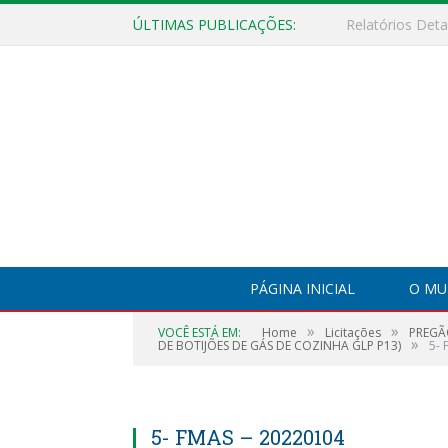
ÚLTIMAS PUBLICAÇÕES:
PÁGINA INICIAL
O MU
»
»
VOCÊ ESTÁ EM:
Home
Licitações
PREGÃO
»
DE BOTIJÕES DE GÁS DE COZINHA GLP P13)
5- 
5- FMAS – 20220104