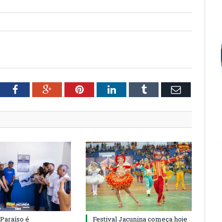
tter
Facebook
Google+
Pinterest
LinkedIn
Tumblr
Email
 Paraíso é
Festival Jacunina começa hoje