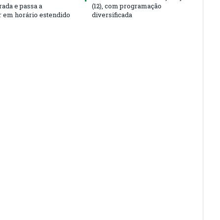
rada e passa a
(12), com programação
r em horário estendido
diversificada