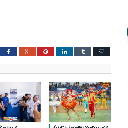
tter
Facebook
Google+
Pinterest
LinkedIn
Tumblr
Email
 Paraíso é
Festival Jacunina começa hoje