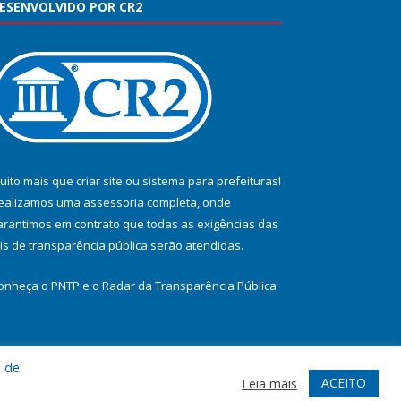
ESENVOLVIDO POR CR2
uito mais que
criar site
ou
sistema para prefeituras
!
ealizamos uma
assessoria
completa, onde
arantimos em contrato que todas as exigências das
eis de transparência pública
serão atendidas.
onheça o
PNTP
e o
Radar da Transparência Pública
a de
te
Acessar Área Administrativa
Acessar Webmail
ACEITO
Leia mais