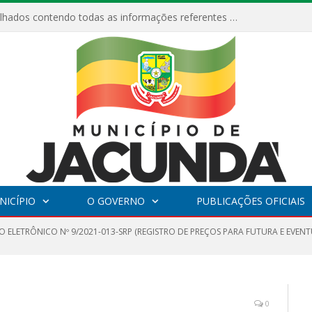
Relatórios Detalhados contendo todas as informações referentes a execução de recursos destinados ao fomento de projetos culturais no Município de Jacundá entre os anos de 2022 ao presente ano de 2026.
NICÍPIO
O GOVERNO
PUBLICAÇÕES OFICIAIS
O ELETRÔNICO Nº 9/2021-013-SRP (REGISTRO DE PREÇOS PARA FUTURA E EVEN
0