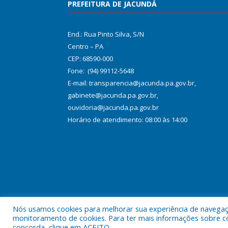
PREFEITURA DE JACUNDÁ
End.: Rua Pinto Silva, S/N
Centro – PA
CEP: 68590-000
Fone: (94) 99112-5648
E-mail: transparencia@jacunda.pa.gov.br,
gabinete@jacunda.pa.gov.br,
ouvidoria@jacunda.pa.gov.br
Horário de atendimento: 08:00 às 14:00
Nós usamos cookies para melhorar sua experiência de navegação
Todos os direitos reservados a Prefeitura Municipa
monitoramento de cookies. Para ter mais informações sobre como
concorda, clique em ACEITO.