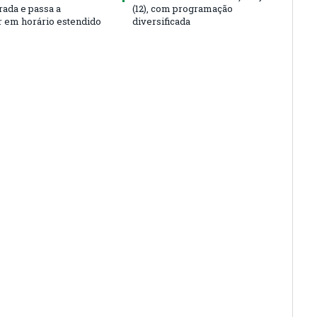
rada e passa a
(12), com programação
r em horário estendido
diversificada