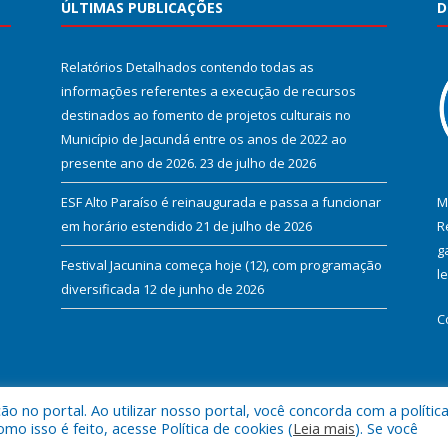
ÚLTIMAS PUBLICAÇÕES
D
Relatórios Detalhados contendo todas as
informações referentes a execução de recursos
destinados ao fomento de projetos culturais no
Município de Jacundá entre os anos de 2022 ao
presente ano de 2026.
23 de julho de 2026
ESF Alto Paraíso é reinaugurada e passa a funcionar
M
em horário estendido
21 de julho de 2026
R
g
Festival Jacunina começa hoje (12), com programação
l
diversificada
12 de junho de 2026
C
 no portal. Ao utilizar nosso portal, você concorda com a polític
l de Jacundá.
Mapa do Si
 isso é feito, acesse Política de cookies (
Leia mais
). Se você