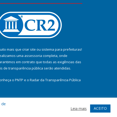
uito mais que
criar site
ou
sistema para prefeituras
!
ealizamos uma
assessoria
completa, onde
arantimos em contrato que todas as exigências das
eis de transparência pública
serão atendidas.
onheça o
PNTP
e o
Radar da Transparência Pública
a de
te
Acessar Área Administrativa
Acessar Webmail
ACEITO
Leia mais