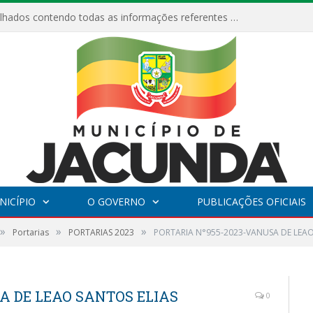
Relatórios Detalhados contendo todas as informações referentes a execução de recursos destinados ao fomento de projetos culturais no Município de Jacundá entre os anos de 2022 ao presente ano de 2026.
NICÍPIO
O GOVERNO
PUBLICAÇÕES OFICIAIS
»
»
»
Portarias
PORTARIAS 2023
PORTARIA N°955-2023-VANUSA DE LEAO
A DE LEAO SANTOS ELIAS
0