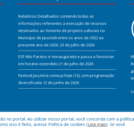
Relatórios Detalhados contendo todas as
informações referentes a execução de recursos
destinados ao fomento de projetos culturais no
Município de Jacundá entre os anos de 2022 ao
presente ano de 2026.
23 de julho de 2026
ESF Alto Paraíso é reinaugurada e passa a funcionar
M
em horário estendido
21 de julho de 2026
R
g
Festival Jacunina começa hoje (12), com programação
l
diversificada
12 de junho de 2026
C
 no portal. Ao utilizar nosso portal, você concorda com a polític
l de Jacundá.
Mapa do Si
 isso é feito, acesse Política de cookies (
Leia mais
). Se você