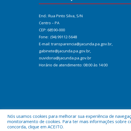
End.: Rua Pinto Silva, S/N
Centro – PA
CEP: 68590-000
Fone: (94) 99112-5648
E-mail: transparencia@jacunda.pa.gov.br,
gabinete@jacunda.pa.gov.br,
ouvidoria@jacunda.pa.gov.br
Horário de atendimento: 08:00 às 14:00
Nós usamos cookies para melhorar sua experiência de navegação
Todos os direitos reservados a Prefeitura Municipa
monitoramento de cookies. Para ter mais informações sobre como
concorda, clique em ACEITO.