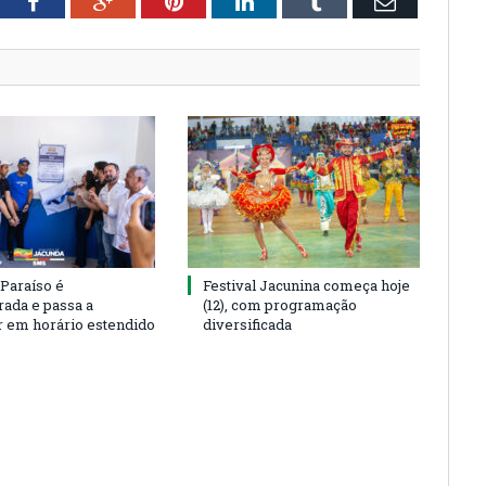
tter
Facebook
Google+
Pinterest
LinkedIn
Tumblr
Email
 Paraíso é
Festival Jacunina começa hoje
rada e passa a
(12), com programação
r em horário estendido
diversificada