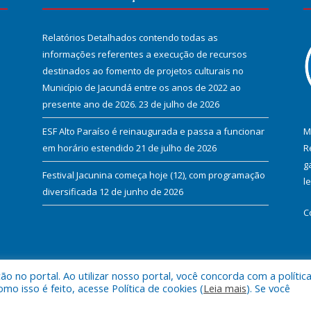
Relatórios Detalhados contendo todas as
informações referentes a execução de recursos
destinados ao fomento de projetos culturais no
Município de Jacundá entre os anos de 2022 ao
presente ano de 2026.
23 de julho de 2026
ESF Alto Paraíso é reinaugurada e passa a funcionar
M
em horário estendido
21 de julho de 2026
R
g
Festival Jacunina começa hoje (12), com programação
l
diversificada
12 de junho de 2026
C
 no portal. Ao utilizar nosso portal, você concorda com a polític
l de Jacundá.
Mapa do Si
 isso é feito, acesse Política de cookies (
Leia mais
). Se você