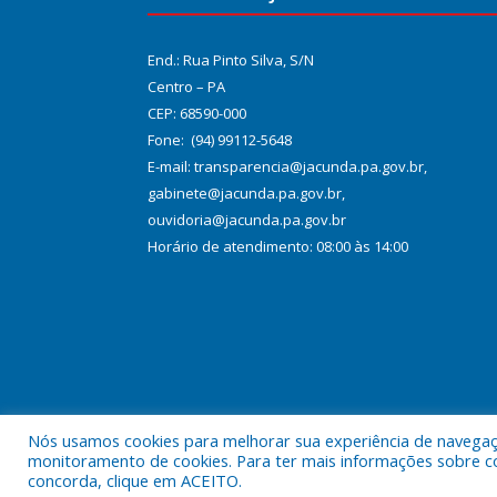
End.: Rua Pinto Silva, S/N
Centro – PA
CEP: 68590-000
Fone: (94) 99112-5648
E-mail: transparencia@jacunda.pa.gov.br,
gabinete@jacunda.pa.gov.br,
ouvidoria@jacunda.pa.gov.br
Horário de atendimento: 08:00 às 14:00
Nós usamos cookies para melhorar sua experiência de navegação
Todos os direitos reservados a Prefeitura Municipa
monitoramento de cookies. Para ter mais informações sobre como
concorda, clique em ACEITO.