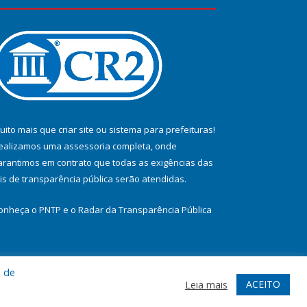
uito mais que
criar site
ou
sistema para prefeituras
!
ealizamos uma
assessoria
completa, onde
arantimos em contrato que todas as exigências das
eis de transparência pública
serão atendidas.
onheça o
PNTP
e o
Radar da Transparência Pública
a de
te
Acessar Área Administrativa
Acessar Webmail
ACEITO
Leia mais