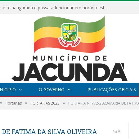
ESF Alto Paraíso é reinaugurada e passa a funcionar em horário estendido
NICÍPIO
O GOVERNO
PUBLICAÇÕES OFICIAIS
»
»
»
Portarias
PORTARIAS 2023
PORTARIA N°772-2023-MARIA DE FATIMA
 DE FATIMA DA SILVA OLIVEIRA
0