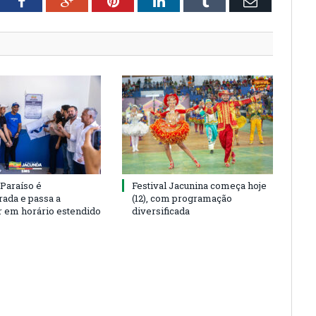
tter
Facebook
Google+
Pinterest
LinkedIn
Tumblr
Email
 Paraíso é
Festival Jacunina começa hoje
rada e passa a
(12), com programação
r em horário estendido
diversificada