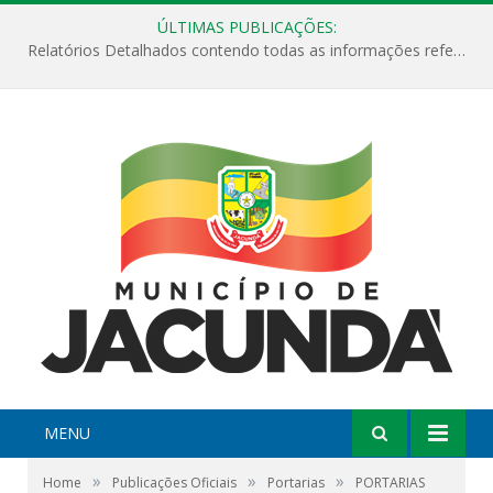
ÚLTIMAS PUBLICAÇÕES:
Relatórios Detalhados contendo todas as informações referentes a execução de recursos destinados ao fomento de projetos culturais no Município de Jacundá entre os anos de 2022 ao presente ano de 2026.
MENU
»
»
»
Home
Publicações Oficiais
Portarias
PORTARIAS