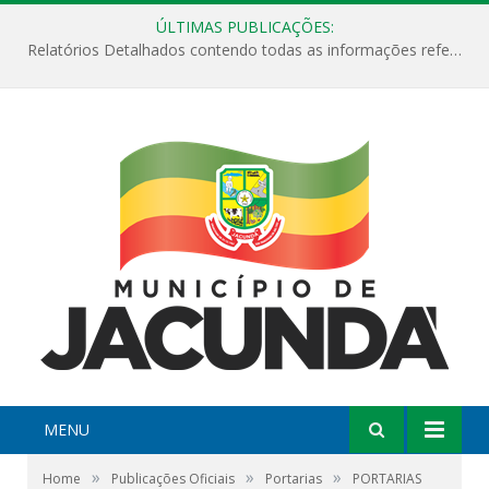
ÚLTIMAS PUBLICAÇÕES:
Relatórios Detalhados contendo todas as informações referentes a execução de recursos destinados ao fomento de projetos culturais no Município de Jacundá entre os anos de 2022 ao presente ano de 2026.
MENU
»
»
»
Home
Publicações Oficiais
Portarias
PORTARIAS