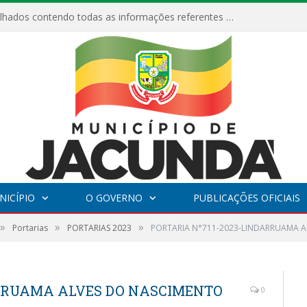
Relatórios Detalhados contendo todas as informações referentes a execução de recursos destinados ao fomento de projetos culturais no Município de Jacundá entre os anos de 2022 ao presente ano de 2026.
NICÍPIO
O GOVERNO
PUBLICAÇÕES OFICIAIS
»
»
»
Portarias
PORTARIAS 2023
PORTARIA N°711-2023-LINDARRUAMA 
ARRUAMA ALVES DO NASCIMENTO
0