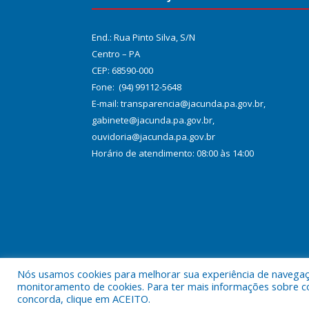
End.: Rua Pinto Silva, S/N
Centro – PA
CEP: 68590-000
Fone: (94) 99112-5648
E-mail: transparencia@jacunda.pa.gov.br,
gabinete@jacunda.pa.gov.br,
ouvidoria@jacunda.pa.gov.br
Horário de atendimento: 08:00 às 14:00
Nós usamos cookies para melhorar sua experiência de navegação
Todos os direitos reservados a Prefeitura Municipa
monitoramento de cookies. Para ter mais informações sobre como
concorda, clique em ACEITO.