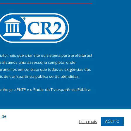
uito mais que
criar site
ou
sistema para prefeituras
!
ealizamos uma
assessoria
completa, onde
arantimos em contrato que todas as exigências das
eis de transparência pública
serão atendidas.
onheça o
PNTP
e o
Radar da Transparência Pública
a de
te
Acessar Área Administrativa
Acessar Webmail
ACEITO
Leia mais