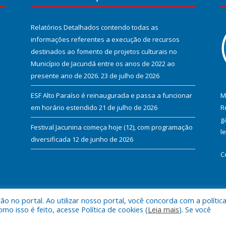
Relatórios Detalhados contendo todas as
informações referentes a execução de recursos
destinados ao fomento de projetos culturais no
Município de Jacundá entre os anos de 2022 ao
presente ano de 2026.
23 de julho de 2026
ESF Alto Paraíso é reinaugurada e passa a funcionar
M
em horário estendido
21 de julho de 2026
R
g
Festival Jacunina começa hoje (12), com programação
l
diversificada
12 de junho de 2026
C
 no portal. Ao utilizar nosso portal, você concorda com a polític
l de Jacundá.
Mapa do Si
 isso é feito, acesse Política de cookies (
Leia mais
). Se você