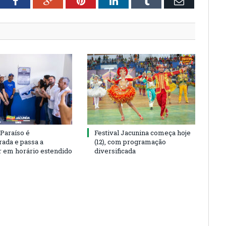
tter
Facebook
Google+
Pinterest
LinkedIn
Tumblr
Email
 Paraíso é
Festival Jacunina começa hoje
rada e passa a
(12), com programação
r em horário estendido
diversificada