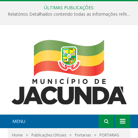
ÚLTIMAS PUBLICAÇÕES:
Relatórios Detalhados contendo todas as informações referentes a execução de recursos destinados ao fomento de projetos culturais no Município de Jacundá entre os anos de 2022 ao presente ano de 2026.
MENU
»
»
»
Home
Publicações Oficiais
Portarias
PORTARIAS