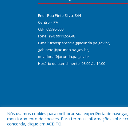
End.: Rua Pinto Silva, S/N
Centro – PA
CEP: 68590-000
Fone: (94) 99112-5648
E-mail: transparencia@jacunda.pa.gov.br,
gabinete@jacunda.pa.gov.br,
ouvidoria@jacunda.pa.gov.br
Horário de atendimento: 08:00 às 14:00
Nós usamos cookies para melhorar sua experiência de navegação
Todos os direitos reservados a Prefeitura Municipa
monitoramento de cookies. Para ter mais informações sobre como
concorda, clique em ACEITO.