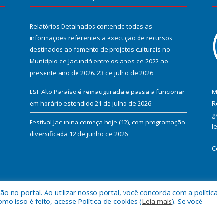
Relatórios Detalhados contendo todas as
informações referentes a execução de recursos
destinados ao fomento de projetos culturais no
Município de Jacundá entre os anos de 2022 ao
presente ano de 2026.
23 de julho de 2026
ESF Alto Paraíso é reinaugurada e passa a funcionar
M
em horário estendido
21 de julho de 2026
R
g
Festival Jacunina começa hoje (12), com programação
l
diversificada
12 de junho de 2026
C
 no portal. Ao utilizar nosso portal, você concorda com a polític
l de Jacundá.
Mapa do Si
 isso é feito, acesse Política de cookies (
Leia mais
). Se você