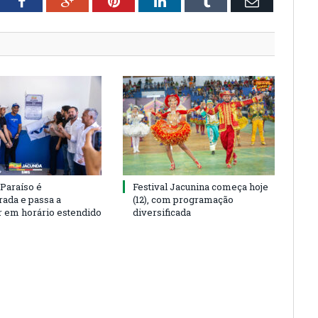
tter
Facebook
Google+
Pinterest
LinkedIn
Tumblr
Email
 Paraíso é
Festival Jacunina começa hoje
rada e passa a
(12), com programação
r em horário estendido
diversificada