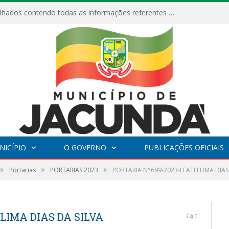
Relatórios Detalhados contendo todas as informações referentes a execução de recursos destinados ao fomento de projetos culturais no Município de Jacundá entre os anos de 2022 ao presente ano de 2026.
NICÍPIO
O GOVERNO
PUBLICAÇÕES OFICIAIS
»
»
»
Portarias
PORTARIAS 2023
PORTARIA N°699-2023-LEATH LIMA DIAS
LIMA DIAS DA SILVA
0