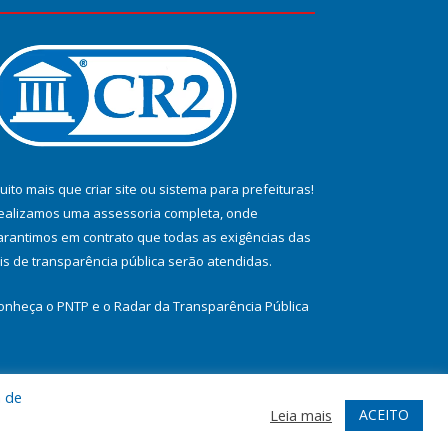
uito mais que
criar site
ou
sistema para prefeituras
!
ealizamos uma
assessoria
completa, onde
arantimos em contrato que todas as exigências das
eis de transparência pública
serão atendidas.
onheça o
PNTP
e o
Radar da Transparência Pública
a de
te
Acessar Área Administrativa
Acessar Webmail
ACEITO
Leia mais