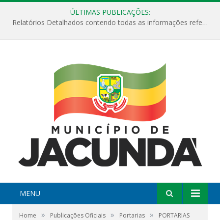
ÚLTIMAS PUBLICAÇÕES:
Relatórios Detalhados contendo todas as informações referentes a execução de recursos destinados ao fomento de projetos culturais no Município de Jacundá entre os anos de 2022 ao presente ano de 2026.
MENU
»
»
»
Home
Publicações Oficiais
Portarias
PORTARIAS