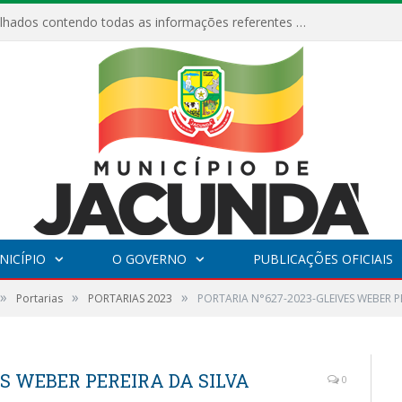
Relatórios Detalhados contendo todas as informações referentes a execução de recursos destinados ao fomento de projetos culturais no Município de Jacundá entre os anos de 2022 ao presente ano de 2026.
NICÍPIO
O GOVERNO
PUBLICAÇÕES OFICIAIS
»
»
»
Portarias
PORTARIAS 2023
PORTARIA N°627-2023-GLEIVES WEBER PE
ES WEBER PEREIRA DA SILVA
0