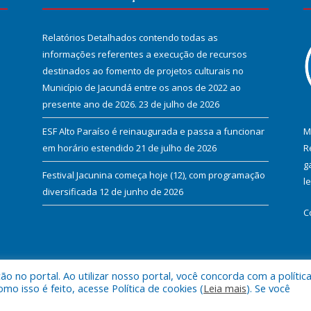
Relatórios Detalhados contendo todas as
informações referentes a execução de recursos
destinados ao fomento de projetos culturais no
Município de Jacundá entre os anos de 2022 ao
presente ano de 2026.
23 de julho de 2026
ESF Alto Paraíso é reinaugurada e passa a funcionar
M
em horário estendido
21 de julho de 2026
R
g
Festival Jacunina começa hoje (12), com programação
l
diversificada
12 de junho de 2026
C
 no portal. Ao utilizar nosso portal, você concorda com a polític
l de Jacundá.
Mapa do Si
 isso é feito, acesse Política de cookies (
Leia mais
). Se você