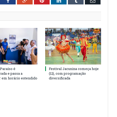
tter
Facebook
Google+
Pinterest
LinkedIn
Tumblr
Email
 Paraíso é
Festival Jacunina começa hoje
rada e passa a
(12), com programação
r em horário estendido
diversificada