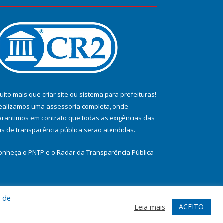
uito mais que
criar site
ou
sistema para prefeituras
!
ealizamos uma
assessoria
completa, onde
arantimos em contrato que todas as exigências das
eis de transparência pública
serão atendidas.
onheça o
PNTP
e o
Radar da Transparência Pública
a de
te
Acessar Área Administrativa
Acessar Webmail
ACEITO
Leia mais