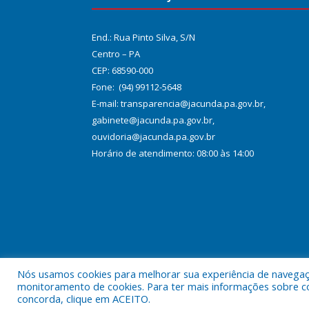
End.: Rua Pinto Silva, S/N
Centro – PA
CEP: 68590-000
Fone: (94) 99112-5648
E-mail: transparencia@jacunda.pa.gov.br,
gabinete@jacunda.pa.gov.br,
ouvidoria@jacunda.pa.gov.br
Horário de atendimento: 08:00 às 14:00
Nós usamos cookies para melhorar sua experiência de navegação
Todos os direitos reservados a Prefeitura Municipa
monitoramento de cookies. Para ter mais informações sobre como
concorda, clique em ACEITO.