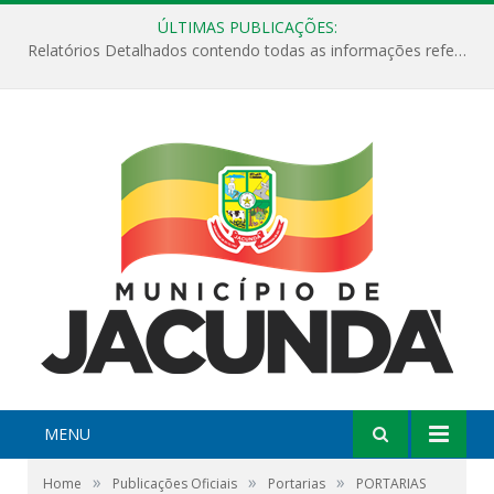
ÚLTIMAS PUBLICAÇÕES:
Relatórios Detalhados contendo todas as informações referentes a execução de recursos destinados ao fomento de projetos culturais no Município de Jacundá entre os anos de 2022 ao presente ano de 2026.
MENU
»
»
»
Home
Publicações Oficiais
Portarias
PORTARIAS