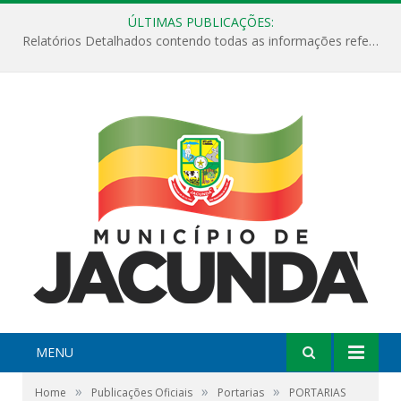
ÚLTIMAS PUBLICAÇÕES:
Relatórios Detalhados contendo todas as informações referentes a execução de recursos destinados ao fomento de projetos culturais no Município de Jacundá entre os anos de 2022 ao presente ano de 2026.
MENU
»
»
»
Home
Publicações Oficiais
Portarias
PORTARIAS