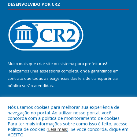
DESENVOLVIDO POR CR2
Muito mais que
criar site
ou
sistema para prefeituras
!
Realizamos uma
assessoria
completa, onde garantimos em
contrato que todas as exigências das
leis de transparência
pública
serão atendidas.
Conheça o
PNTP
e o
Radar da Transparência Pública
Nós usamos cookies para melhorar sua experiência de
navegação no portal. Ao utilizar nosso portal, você
concorda com a política de monitoramento de cookies.
Para ter mais informações sobre como isso é feito, acesse
Política de cookies (
Leia mais
). Se você concorda, clique em
Todos os direitos reservados a Prefeitura Municipal de Jacundá.
ACEITO.