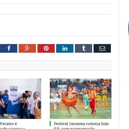
S
tter
Facebook
Google+
Pinterest
LinkedIn
Tumblr
Email
 Paraíso é
Festival Jacunina começa hoje
rada e passa a
(12), com programação