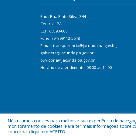
End.: Rua Pinto Silva, S/N
Centro – PA
CEP: 68590-000
Fone: (94) 99112-5648
E-mail: transparencia@jacunda.pa.gov.br,
gabinete@jacunda.pa.gov.br,
ouvidoria@jacunda.pa.gov.br
Horário de atendimento: 08:00 às 14:00
Nós usamos cookies para melhorar sua experiência de navegação
Todos os direitos reservados a Prefeitura Municipa
monitoramento de cookies. Para ter mais informações sobre como
concorda, clique em ACEITO.