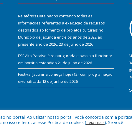
Relatórios Detalhados contendo todas as
informações referentes a execução de recursos
destinados ao fomento de projetos culturais no
Município de Jacundá entre os anos de 2022 ao
presente ano de 2026.
23 de julho de 2026
ESF Alto Paraíso é reinaugurada e passa a funcionar
M
em horário estendido
21 de julho de 2026
R
g
Festival Jacunina começa hoje (12), com programação
l
diversificada
12 de junho de 2026
C
 no portal. Ao utilizar nosso portal, você concorda com a polític
l de Jacundá.
Mapa do Si
 isso é feito, acesse Política de cookies (
Leia mais
). Se você