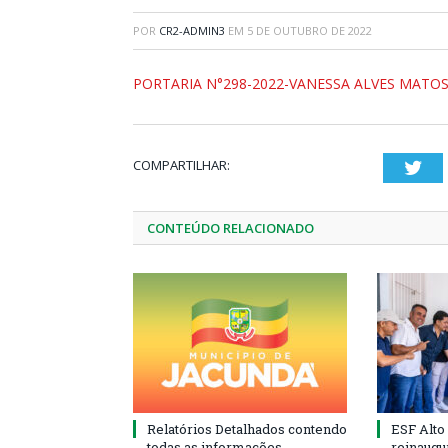
POR
CR2-ADMIN3
EM
5 DE OUTUBRO DE 2022
PORTARIA N°298-2022-VANESSA ALVES MATO
COMPARTILHAR:
Twi
CONTEÚDO RELACIONADO
Relatórios Detalhados contendo
ESF Alto
todas as informações
reinaugu