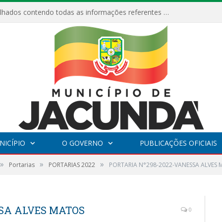
Relatórios Detalhados contendo todas as informações referentes a execução de recursos destinados ao fomento de projetos culturais no Município de Jacundá entre os anos de 2022 ao presente ano de 2026.
NICÍPIO
O GOVERNO
PUBLICAÇÕES OFICIAIS
»
»
»
Portarias
PORTARIAS 2022
PORTARIA N°298-2022-VANESSA ALVES
SSA ALVES MATOS
0