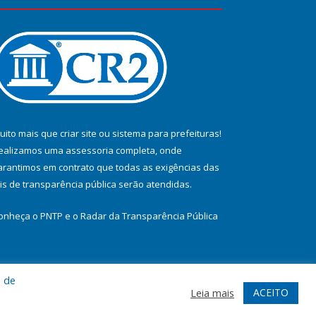
uito mais que
criar site
ou
sistema para prefeituras
!
ealizamos uma
assessoria
completa, onde
arantimos em contrato que todas as exigências das
eis de transparência pública
serão atendidas.
onheça o
PNTP
e o
Radar da Transparência Pública
a de
te
Acessar Área Administrativa
Acessar Webmail
ACEITO
Leia mais