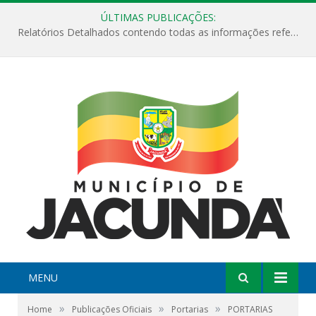
ÚLTIMAS PUBLICAÇÕES:
Relatórios Detalhados contendo todas as informações referentes a execução de recursos destinados ao fomento de projetos culturais no Município de Jacundá entre os anos de 2022 ao presente ano de 2026.
MENU
»
»
»
Home
Publicações Oficiais
Portarias
PORTARIAS