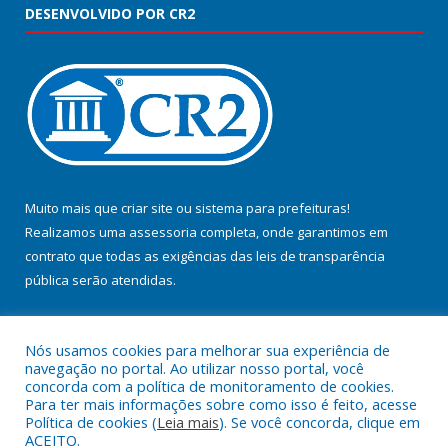
DESENVOLVIDO POR CR2
Muito mais que
criar site
ou
sistema para prefeituras
!
Realizamos uma
assessoria
completa, onde garantimos em
contrato que todas as exigências das
leis de transparência
pública
serão atendidas.
Conheça o
PNTP
e o
Radar da Transparência Pública
Nós usamos cookies para melhorar sua experiência de
navegação no portal. Ao utilizar nosso portal, você
concorda com a política de monitoramento de cookies.
Para ter mais informações sobre como isso é feito, acesse
Política de cookies (
Leia mais
). Se você concorda, clique em
Todos os direitos reservados a Prefeitura Municipal de Jacundá.
ACEITO.