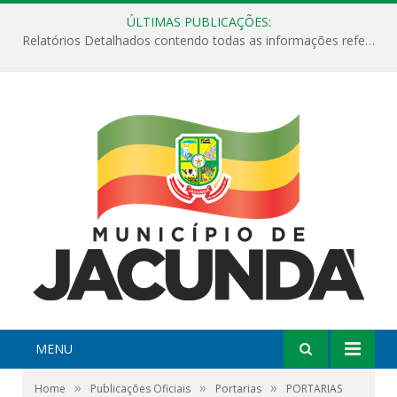
ÚLTIMAS PUBLICAÇÕES:
Relatórios Detalhados contendo todas as informações referentes a execução de recursos destinados ao fomento de projetos culturais no Município de Jacundá entre os anos de 2022 ao presente ano de 2026.
MENU
»
»
»
Home
Publicações Oficiais
Portarias
PORTARIAS