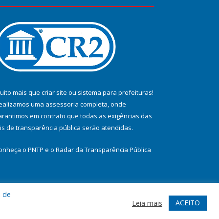
uito mais que
criar site
ou
sistema para prefeituras
!
ealizamos uma
assessoria
completa, onde
arantimos em contrato que todas as exigências das
eis de transparência pública
serão atendidas.
onheça o
PNTP
e o
Radar da Transparência Pública
a de
te
Acessar Área Administrativa
Acessar Webmail
ACEITO
Leia mais