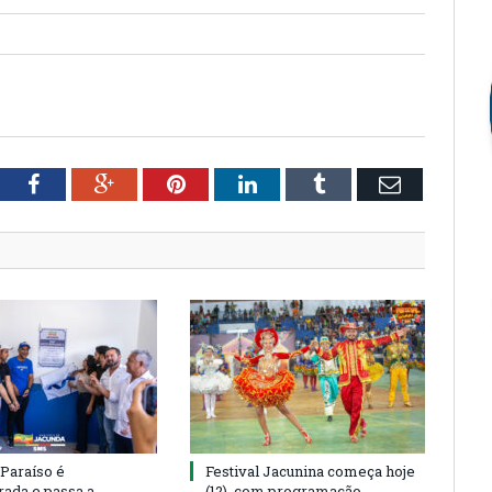
tter
Facebook
Google+
Pinterest
LinkedIn
Tumblr
Email
 Paraíso é
Festival Jacunina começa hoje
rada e passa a
(12), com programação