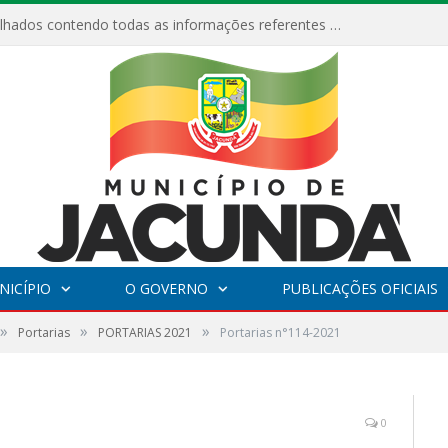
Relatórios Detalhados contendo todas as informações referentes a execução de recursos destinados ao fomento de projetos culturais no Município de Jacundá entre os anos de 2022 ao presente ano de 2026.
NICÍPIO
O GOVERNO
PUBLICAÇÕES OFICIAIS
»
»
»
Portarias
PORTARIAS 2021
Portarias n°114-2021
0