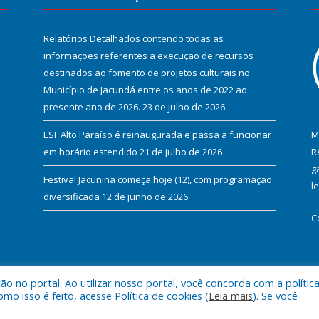
Relatórios Detalhados contendo todas as
informações referentes a execução de recursos
destinados ao fomento de projetos culturais no
Município de Jacundá entre os anos de 2022 ao
presente ano de 2026.
23 de julho de 2026
ESF Alto Paraíso é reinaugurada e passa a funcionar
M
em horário estendido
21 de julho de 2026
R
g
Festival Jacunina começa hoje (12), com programação
l
diversificada
12 de junho de 2026
C
 no portal. Ao utilizar nosso portal, você concorda com a polític
l de Jacundá.
Mapa do Si
 isso é feito, acesse Política de cookies (
Leia mais
). Se você