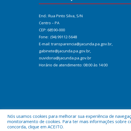
End.: Rua Pinto Silva, S/N
Centro – PA
CEP: 68590-000
Fone: (94) 99112-5648
E-mail: transparencia@jacunda.pa.gov.br,
gabinete@jacunda.pa.gov.br,
ouvidoria@jacunda.pa.gov.br
Horário de atendimento: 08:00 às 14:00
Nós usamos cookies para melhorar sua experiência de navegação
Todos os direitos reservados a Prefeitura Municipa
monitoramento de cookies. Para ter mais informações sobre como
concorda, clique em ACEITO.