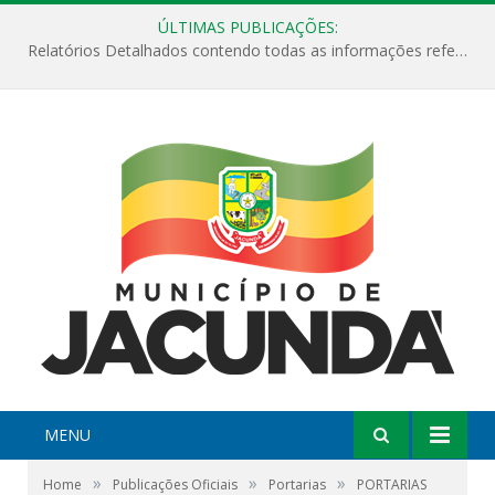
ÚLTIMAS PUBLICAÇÕES:
Relatórios Detalhados contendo todas as informações referentes a execução de recursos destinados ao fomento de projetos culturais no Município de Jacundá entre os anos de 2022 ao presente ano de 2026.
MENU
»
»
»
Home
Publicações Oficiais
Portarias
PORTARIAS