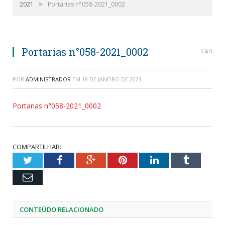
»
2021
Portarias n°058-2021_0002
Portarias n°058-2021_0002
0
POR
ADMINISTRADOR
EM
19 DE JANEIRO DE 2021
Portarias n°058-2021_0002
COMPARTILHAR:
Twitter
Facebook
Google+
Pinterest
LinkedIn
Tumblr
Email
CONTEÚDO RELACIONADO