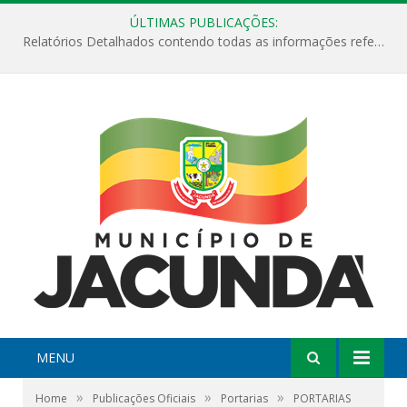
ÚLTIMAS PUBLICAÇÕES:
Relatórios Detalhados contendo todas as informações referentes a execução de recursos destinados ao fomento de projetos culturais no Município de Jacundá entre os anos de 2022 ao presente ano de 2026.
MENU
»
»
»
Home
Publicações Oficiais
Portarias
PORTARIAS