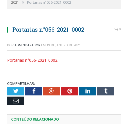
»
2021
Portarias n°056-2021_0002
Portarias n°056-2021_0002
0
POR
ADMINISTRADOR
EM
19 DE JANEIRO DE 2021
Portarias n°056-2021_0002
COMPARTILHAR:
Twitter
Facebook
Google+
Pinterest
LinkedIn
Tumblr
Email
CONTEÚDO RELACIONADO