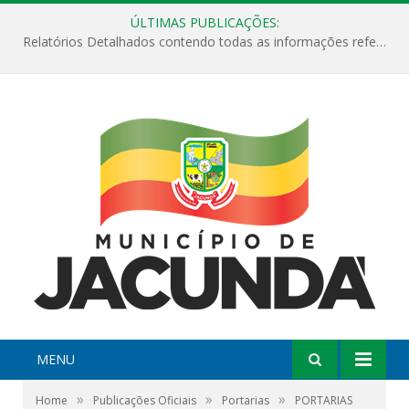
ÚLTIMAS PUBLICAÇÕES:
Relatórios Detalhados contendo todas as informações referentes a execução de recursos destinados ao fomento de projetos culturais no Município de Jacundá entre os anos de 2022 ao presente ano de 2026.
MENU
»
»
»
Home
Publicações Oficiais
Portarias
PORTARIAS