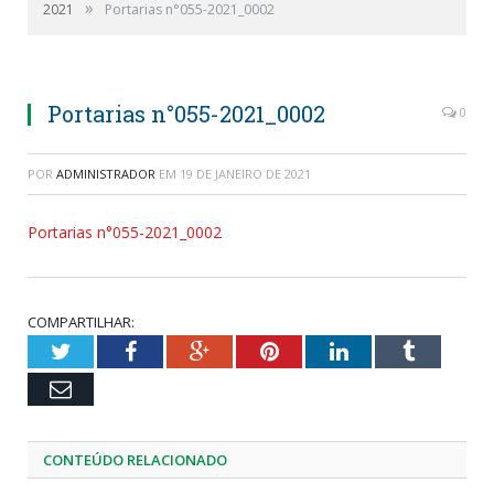
»
2021
Portarias n°055-2021_0002
Portarias n°055-2021_0002
0
POR
ADMINISTRADOR
EM
19 DE JANEIRO DE 2021
Portarias n°055-2021_0002
COMPARTILHAR:
Twitter
Facebook
Google+
Pinterest
LinkedIn
Tumblr
Email
CONTEÚDO RELACIONADO