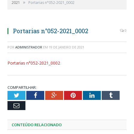
»
2021
Portarias n°052-2021_0002
Portarias n°052-2021_0002
0
POR
ADMINISTRADOR
EM
19 DE JANEIRO DE 2021
Portarias n°052-2021_0002
COMPARTILHAR:
Twitter
Facebook
Google+
Pinterest
LinkedIn
Tumblr
Email
CONTEÚDO RELACIONADO