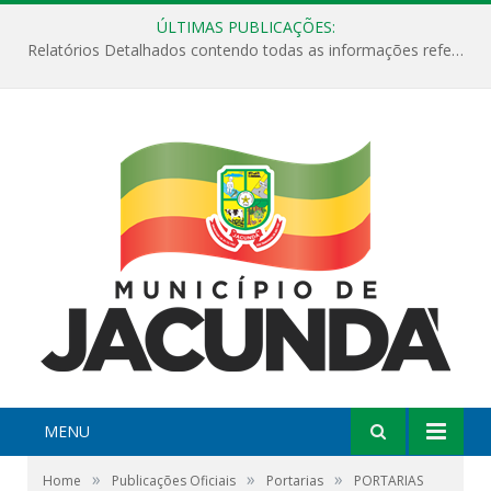
ÚLTIMAS PUBLICAÇÕES:
Relatórios Detalhados contendo todas as informações referentes a execução de recursos destinados ao fomento de projetos culturais no Município de Jacundá entre os anos de 2022 ao presente ano de 2026.
MENU
»
»
»
Home
Publicações Oficiais
Portarias
PORTARIAS