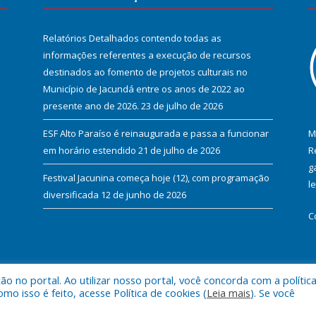
Relatórios Detalhados contendo todas as
informações referentes a execução de recursos
destinados ao fomento de projetos culturais no
Município de Jacundá entre os anos de 2022 ao
presente ano de 2026.
23 de julho de 2026
ESF Alto Paraíso é reinaugurada e passa a funcionar
M
em horário estendido
21 de julho de 2026
R
g
Festival Jacunina começa hoje (12), com programação
l
diversificada
12 de junho de 2026
C
 no portal. Ao utilizar nosso portal, você concorda com a polític
l de Jacundá.
Mapa do Si
 isso é feito, acesse Política de cookies (
Leia mais
). Se você