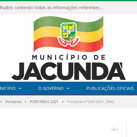
Relatórios Detalhados contendo todas as informações referentes a execução de recursos destinados ao fomento de projetos culturais no Município de Jacundá entre os anos de 2022 ao presente ano de 2026.
NICÍPIO
O GOVERNO
PUBLICAÇÕES OFICIAIS
»
»
»
Portarias
PORTARIAS 2021
Portarias n°044-2021_0002
0