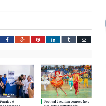
tter
Facebook
Google+
Pinterest
LinkedIn
Tumblr
Email
 Paraíso é
Festival Jacunina começa hoje
rada e passa a
(12), com programação