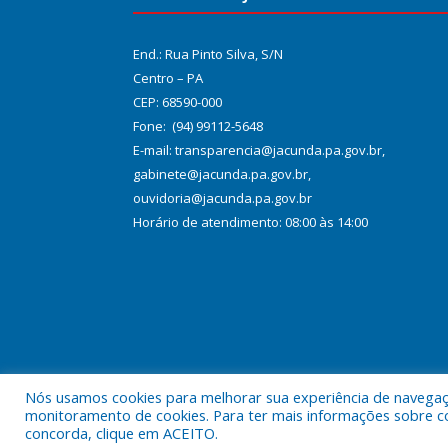
End.: Rua Pinto Silva, S/N
Centro – PA
CEP: 68590-000
Fone: (94) 99112-5648
E-mail: transparencia@jacunda.pa.gov.br,
gabinete@jacunda.pa.gov.br,
ouvidoria@jacunda.pa.gov.br
Horário de atendimento: 08:00 às 14:00
Nós usamos cookies para melhorar sua experiência de navegação
Todos os direitos reservados a Prefeitura Municipa
monitoramento de cookies. Para ter mais informações sobre como
concorda, clique em ACEITO.