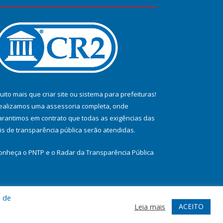
uito mais que
criar site
ou
sistema para prefeituras
!
ealizamos uma
assessoria
completa, onde
arantimos em contrato que todas as exigências das
eis de transparência pública
serão atendidas.
onheça o
PNTP
e o
Radar da Transparência Pública
a de
te
Acessar Área Administrativa
Acessar Webmail
ACEITO
Leia mais