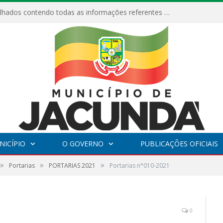
Relatórios Detalhados contendo todas as informações referentes a execução de recursos destinados ao fomento de projetos culturais no Município de Jacundá entre os anos de 2022 ao presente ano de 2026.
NICÍPIO
O GOVERNO
PUBLICAÇÕES OFICIAIS
»
»
»
Portarias
PORTARIAS 2021
Portarias n°010-2021
0