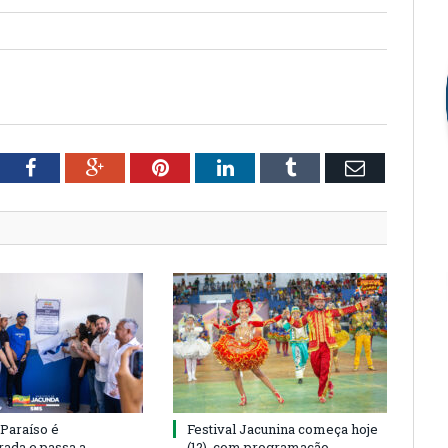
tter
Facebook
Google+
Pinterest
LinkedIn
Tumblr
Email
 Paraíso é
Festival Jacunina começa hoje
rada e passa a
(12), com programação