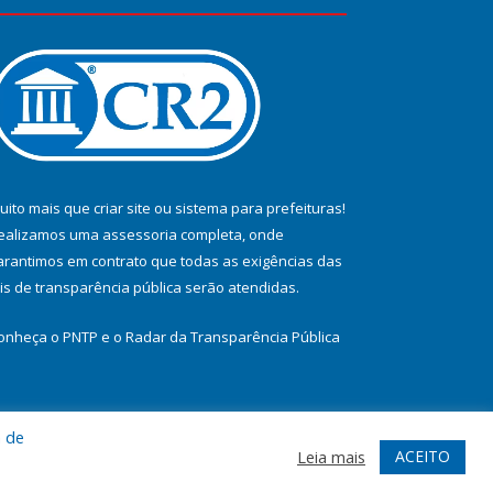
uito mais que
criar site
ou
sistema para prefeituras
!
ealizamos uma
assessoria
completa, onde
arantimos em contrato que todas as exigências das
eis de transparência pública
serão atendidas.
onheça o
PNTP
e o
Radar da Transparência Pública
a de
te
Acessar Área Administrativa
Acessar Webmail
ACEITO
Leia mais