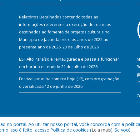
Relatórios Detalhados contendo todas as
informações referentes a execução de recursos
destinados ao fomento de projetos culturais no
Município de Jacundá entre os anos de 2022 ao
presente ano de 2026.
23 de julho de 2026
ESF Alto Paraíso é reinaugurada e passa a funcionar
M
em horário estendido
21 de julho de 2026
R
g
Festival Jacunina começa hoje (12), com programação
l
diversificada
12 de junho de 2026
C
 no portal. Ao utilizar nosso portal, você concorda com a polític
l de Jacundá.
Mapa do Si
 isso é feito, acesse Política de cookies (
Leia mais
). Se você