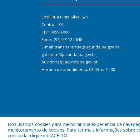
End.: Rua Pinto Silva, S/N
Centro – PA
CEP: 68590-000
Fone: (94) 99112-5648
E-mail: transparencia@jacunda.pa.gov.br,
gabinete@jacunda.pa.gov.br,
ouvidoria@jacunda.pa.gov.br
Horário de atendimento: 08:00 às 14:00
Nós usamos cookies para melhorar sua experiência de navegação
Todos os direitos reservados a Prefeitura Municipa
monitoramento de cookies. Para ter mais informações sobre como
concorda, clique em ACEITO.