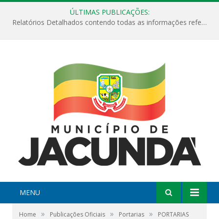
ÚLTIMAS PUBLICAÇÕES:
Relatórios Detalhados contendo todas as informações referentes a execução de recursos destinados ao fomento de projetos culturais no Município de Jacundá entre os anos de 2022 ao presente ano de 2026.
MENU
»
»
»
Home
Publicações Oficiais
Portarias
PORTARIAS