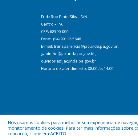
End.: Rua Pinto Silva, S/N
Centro – PA
CEP: 68590-000
Fone: (94) 99112-5648
E-mail: transparencia@jacunda.pa.gov.br,
gabinete@jacunda.pa.gov.br,
ouvidoria@jacunda.pa.gov.br
Horário de atendimento: 08:00 às 14:00
Nós usamos cookies para melhorar sua experiência de navegação
Todos os direitos reservados a Prefeitura Municipa
monitoramento de cookies. Para ter mais informações sobre como
concorda, clique em ACEITO.