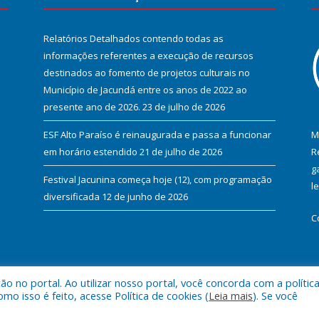
Relatórios Detalhados contendo todas as
informações referentes a execução de recursos
destinados ao fomento de projetos culturais no
Município de Jacundá entre os anos de 2022 ao
presente ano de 2026.
23 de julho de 2026
ESF Alto Paraíso é reinaugurada e passa a funcionar
M
em horário estendido
21 de julho de 2026
R
g
Festival Jacunina começa hoje (12), com programação
l
diversificada
12 de junho de 2026
C
 no portal. Ao utilizar nosso portal, você concorda com a polític
l de Jacundá.
Mapa do Si
 isso é feito, acesse Política de cookies (
Leia mais
). Se você