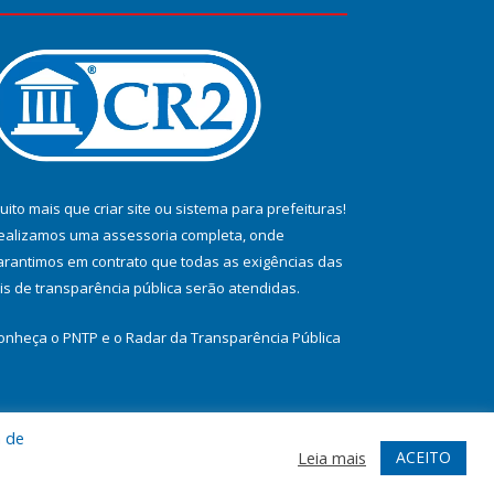
uito mais que
criar site
ou
sistema para prefeituras
!
ealizamos uma
assessoria
completa, onde
arantimos em contrato que todas as exigências das
eis de transparência pública
serão atendidas.
onheça o
PNTP
e o
Radar da Transparência Pública
a de
te
Acessar Área Administrativa
Acessar Webmail
ACEITO
Leia mais