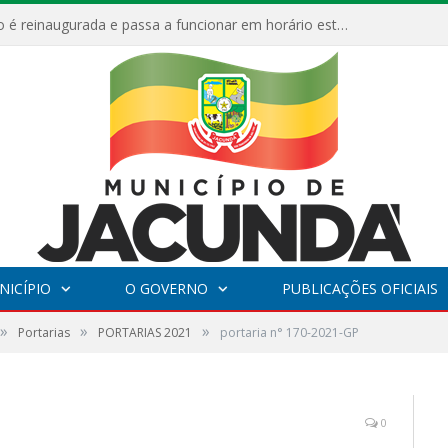
ESF Alto Paraíso é reinaugurada e passa a funcionar em horário estendido
NICÍPIO
O GOVERNO
PUBLICAÇÕES OFICIAIS
»
»
»
Portarias
PORTARIAS 2021
portaria n° 170-2021-GP
0