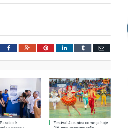
tter
Facebook
Google+
Pinterest
LinkedIn
Tumblr
Email
 Paraíso é
Festival Jacunina começa hoje
rada e passa a
(12), com programação