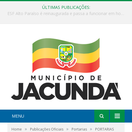
ÚLTIMAS PUBLICAÇÕES:
ESF Alto Paraíso é reinaugurada e passa a funcionar em horário estendido
MENU
»
»
»
Home
Publicações Oficiais
Portarias
PORTARIAS