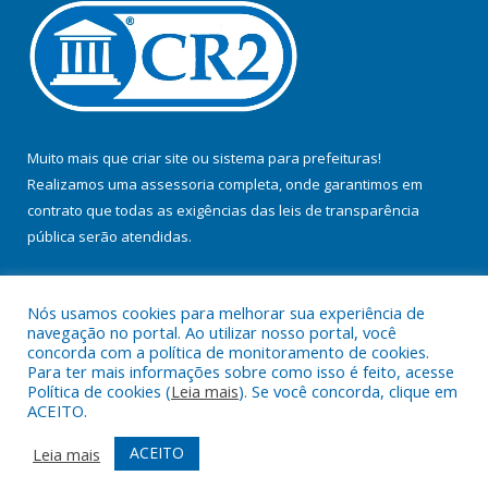
Muito mais que
criar site
ou
sistema para prefeituras
!
Realizamos uma
assessoria
completa, onde garantimos em
contrato que todas as exigências das
leis de transparência
pública
serão atendidas.
Conheça o
PNTP
e o
Radar da Transparência Pública
Nós usamos cookies para melhorar sua experiência de
navegação no portal. Ao utilizar nosso portal, você
concorda com a política de monitoramento de cookies.
Para ter mais informações sobre como isso é feito, acesse
Política de cookies (
Leia mais
). Se você concorda, clique em
Todos os direitos reservados a Prefeitura Municipal de Jacundá.
ACEITO.
Mapa do Site
Acessar Área Administrativa
ACEITO
Leia mais
Acessar Webmail