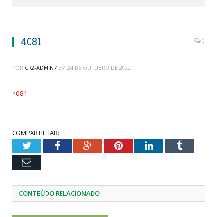
4081
0
POR
CR2-ADMIN7
EM
24 DE OUTUBRO DE 2022
4081
COMPARTILHAR:
Twitter
Facebook
Google+
Pinterest
LinkedIn
Tumblr
Email
CONTEÚDO RELACIONADO