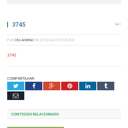
3745
0
POR
CR2-ADMIN2
EM
22 DE AGOSTO DE 2022
3745
COMPARTILHAR:
Twitter
Facebook
Google+
Pinterest
LinkedIn
Tumblr
Email
CONTEÚDO RELACIONADO