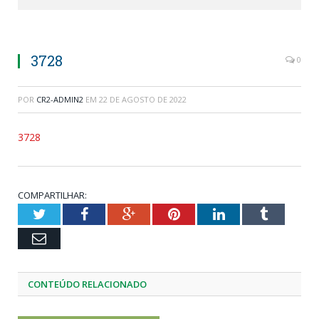
3728
0
POR
CR2-ADMIN2
EM
22 DE AGOSTO DE 2022
3728
COMPARTILHAR:
Twitter
Facebook
Google+
Pinterest
LinkedIn
Tumblr
Email
CONTEÚDO RELACIONADO