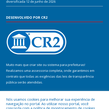
diversificada
12 de junho de 2026
DESENVOLVIDO POR CR2
Muito mais que
criar site
ou
sistema para prefeituras
!
Realizamos uma
assessoria
completa, onde garantimos em
contrato que todas as exigências das
leis de transparência
pública
serão atendidas.
Conheça o
PNTP
e o
Radar da Transparência Pública
Nós usamos cookies para melhorar sua experiência de
navegação no portal. Ao utilizar nosso portal, você
concorda com a política de monitoramento de cookies.