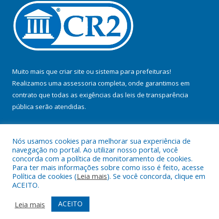
Muito mais que
criar site
ou
sistema para prefeituras
!
Realizamos uma
assessoria
completa, onde garantimos em
contrato que todas as exigências das
leis de transparência
pública
serão atendidas.
Conheça o
PNTP
e o
Radar da Transparência Pública
Nós usamos cookies para melhorar sua experiência de
navegação no portal. Ao utilizar nosso portal, você
concorda com a política de monitoramento de cookies.
Para ter mais informações sobre como isso é feito, acesse
Política de cookies (
Leia mais
). Se você concorda, clique em
Todos os direitos reservados a Prefeitura Municipal de Jacundá.
ACEITO.
Mapa do Site
Acessar Área Administrativa
ACEITO
Leia mais
Acessar Webmail