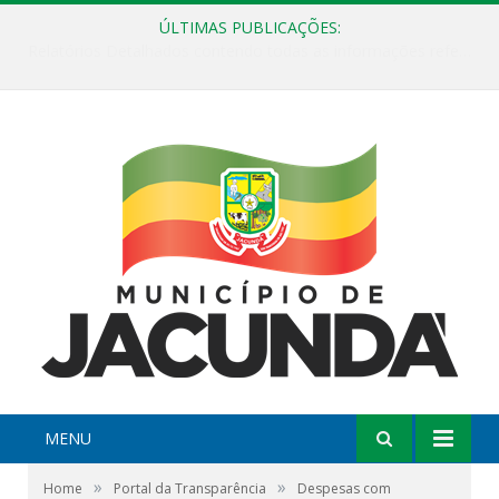
ÚLTIMAS PUBLICAÇÕES:
ESF Alto Paraíso é reinaugurada e passa a funcionar em horário estendido
MENU
»
»
Home
Portal da Transparência
Despesas com