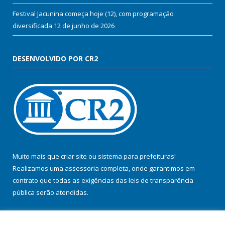
Festival Jacunina começa hoje (12), com programação
diversificada
12 de junho de 2026
DESENVOLVIDO POR CR2
Muito mais que
criar site
ou
sistema para prefeituras
!
Realizamos uma
assessoria
completa, onde garantimos em
contrato que todas as exigências das
leis de transparência
pública
serão atendidas.
Conheça o
PNTP
e o
Radar da Transparência Pública